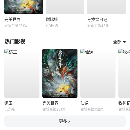
完美世界
燃比娃
考拉绘日记
更新至第281集
HD国语
更新至第43集
热门影视
全部
逐玉
完美世界
仙逆
牧神
已完结
更新至第281集
更新至第152集
更新至
更多