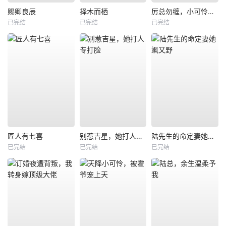
赐卿良辰
择木而栖
厉总勿缠，小可怜只想当厂妹
已完结
已完结
已完结
匠人有七喜
别惹吉星，她打人专打脸
陆先生的命定妻她飒又野
已完结
已完结
已完结