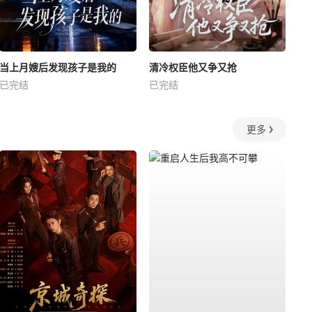
当上月嫂后发现孩子是我的
清冷权臣他又争又抢
已完结
已完结
更多