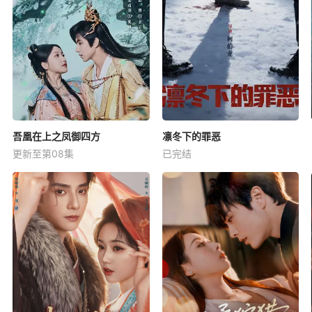
吾凰在上之凤御四方
凛冬下的罪恶
更新至第08集
已完结