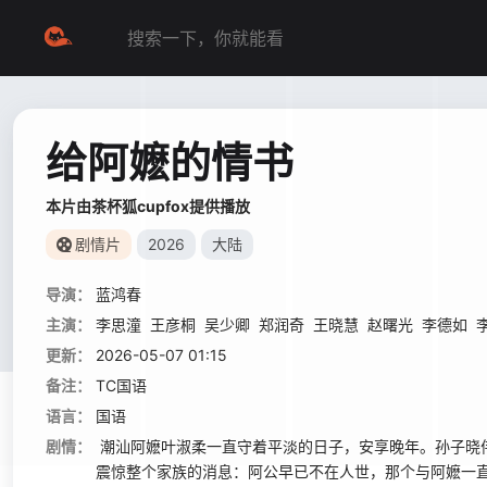
给阿嬷的情书
本片由茶杯狐cupfox提供播放
剧情片
2026
大陆
导演：
蓝鸿春
主演：
李思潼
王彦桐
吴少卿
郑润奇
王晓慧
赵曙光
李德如
更新：
2026-05-07 01:15
备注：
TC国语
语言：
国语
剧情：
潮汕阿嬷叶淑柔一直守着平淡的日子，安享晚年。孙子晓
震惊整个家族的消息：阿公早已不在人世，那个与阿嬷一直