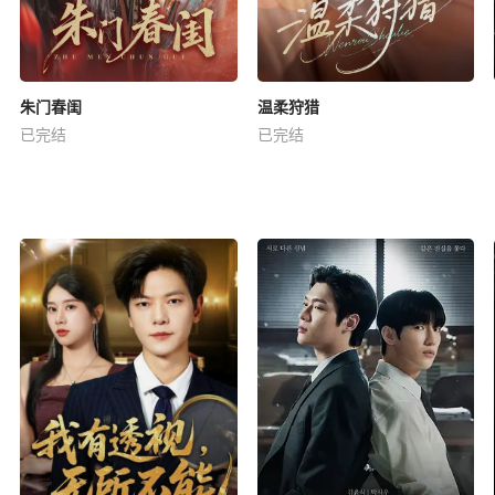
朱门春闺
温柔狩猎
已完结
已完结