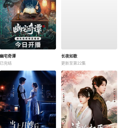
幽宅奇谭
长夜如歌
已完结
更新至第22集