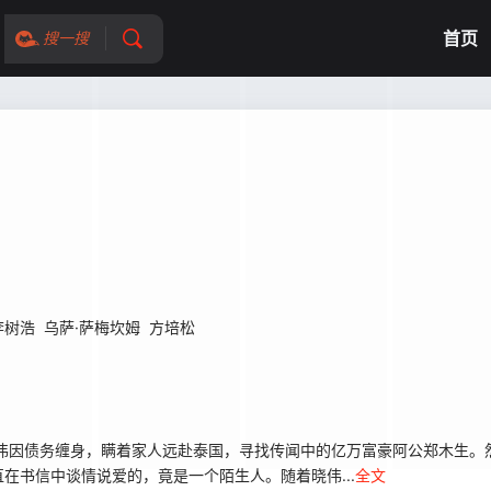
首页
搜一搜
李树浩
乌萨·萨梅坎姆
方培松
伟因债务缠身，瞒着家人远赴泰国，寻找传闻中的亿万富豪阿公郑木生。
在书信中谈情说爱的，竟是一个陌生人。随着晓伟...
全文