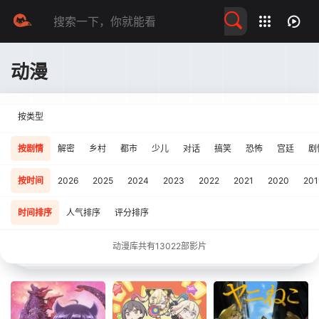
留言求片
动漫
按类型
按剧情
解密
乡村
都市
少儿
对话
搞笑
恐怖
宫廷
剧
按时间
2026
2025
2024
2023
2022
2021
2020
201
时间排序
人气排序
评分排序
动漫库共有
13022
部影片