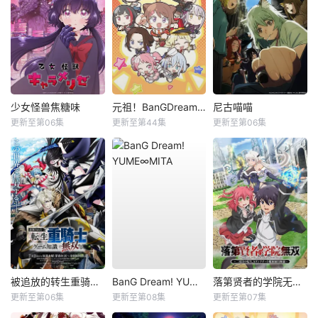
少女怪兽焦糖味
元祖！BanGDream酱
尼古喵喵
更新至第06集
更新至第44集
更新至第06集
被追放的转生重骑士用游戏知识开无双
BanG Dream! YUME∞MITA
落第贤者的学院无双第二回转生，S等级作弊魔术师冒险记
更新至第06集
更新至第08集
更新至第07集