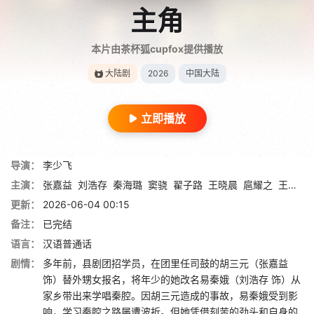
主角
本片由茶杯狐cupfox提供播放
大陆剧
2026
中国大陆
立即播放
导演：
李少飞
主演：
张嘉益
刘浩存
秦海璐
窦骁
翟子路
王晓晨
扈耀之
王海燕
更新：
2026-06-04 00:15
备注：
已完结
语言：
汉语普通话
剧情：
多年前，县剧团招学员，在团里任司鼓的胡三元（张嘉益
饰）替外甥女报名，将年少的她改名易秦娥（刘浩存 饰）从
家乡带出来学唱秦腔。因胡三元造成的事故，易秦娥受到影
响，学习秦腔之路屡遭波折。但她凭借刻苦的劲头和自身的