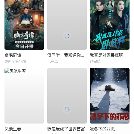
幽宅奇谭
傅同学，我知道你暗恋我
我真是对家卧底啊
更新至第14集
已完结
已完结
凤池生春
贬值我成了世界首富
凛冬下的罪恶