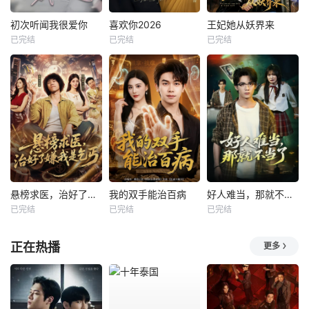
初次听闻我很爱你
喜欢你2026
王妃她从妖界来
已完结
已完结
已完结
悬榜求医，治好了嫌我是乞丐
我的双手能治百病
好人难当，那就不当了
已完结
已完结
已完结
正在热播
更多