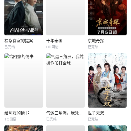
检察官室的提案
十年泰国
京城奇探
已完结
HD国语
已完结
给阿嬷的情书
气运三角洲，我凭操作吊打全球
世子无双
TC国语
已完结
已完结