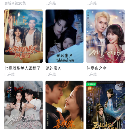
更新至第20集
已完结
已完结
七零凝脂美人飒翻了
她的蜜刃
仲夏夜之吻
已完结
已完结
已完结