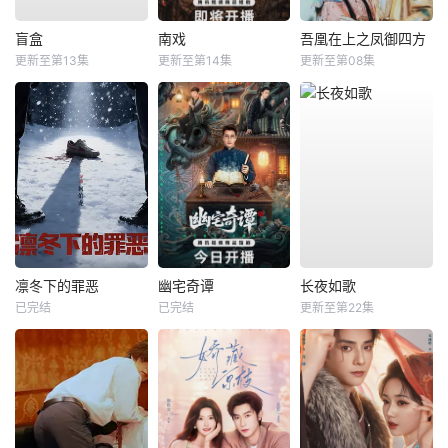
盲盒
南戏
吾凰在上之凤御四方
更新至第13集
更新至第14集
更新至第08集
凛冬下的罪恶
幽宅奇谭
长夜如歌
已完结
已完结
更新至第22集