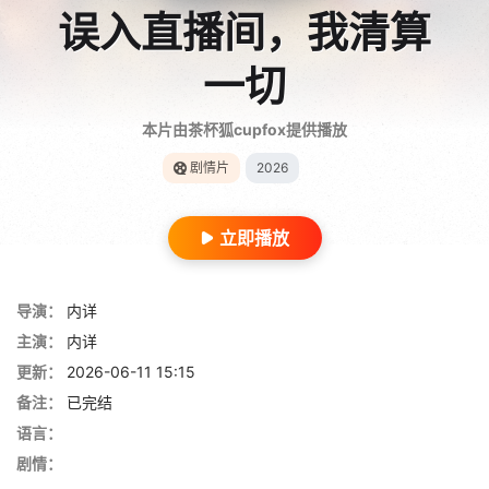
误入直播间，我清算
一切
本片由茶杯狐cupfox提供播放
剧情片
2026
立即播放
导演：
内详
主演：
内详
更新：
2026-06-11 15:15
备注：
已完结
语言：
剧情：