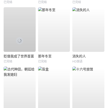
已完结
已完结
已完结
贬值我成了世界首富
那年冬至
消失的人
已完结
已完结
HD国语