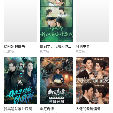
给阿嬷的情书
傅同学，我知道你暗恋我
凤池生春
TC国语
已完结
已完结
我真是对家卧底啊
幽宅奇谭
大佬的专属偏爱