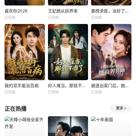
喜欢你2026
王妃她从妖界来
悬榜求医，治好了嫌我是乞丐
已完结
已完结
已完结
我的双手能治百病
好人难当，那就不当了
被逐出家门后，她商界封神
已完结
已完结
已完结
正在热播
更多