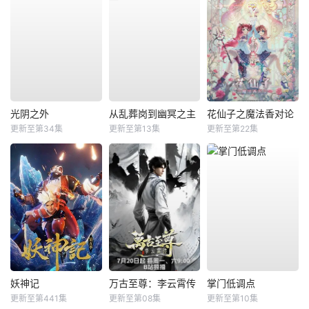
光阴之外
从乱葬岗到幽冥之主
花仙子之魔法香对论
更新至第34集
更新至第13集
更新至第22集
妖神记
万古至尊：李云霄传
掌门低调点
更新至第441集
更新至第08集
更新至第10集