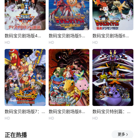
数码宝贝剧场版4：超恶魔兽的反击
数码宝贝剧场版5：冒险者的战斗
数码宝贝剧场版6：暴走特急
HD
HD
HD
数码宝贝剧场版7：古代数码兽复活
数码宝贝剧场版8：究极力量！爆裂模式发动
数码宝贝特别篇：X进化
HD
HD
HD
正在热播
更多