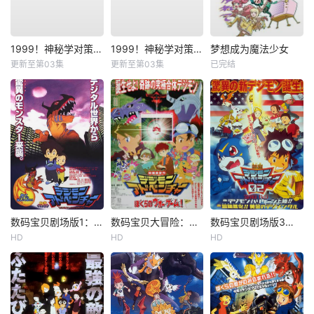
1999！神秘学对策部国语
1999！神秘学对策部英语
梦想成为魔法少女
更新至第03集
更新至第03集
已完结
数码宝贝剧场版1：滚球兽诞生之谜
数码宝贝大冒险：我们的战争游戏！
数码宝贝剧场版3：前篇・数码兽飓风登陆！！后篇・超绝进化！
HD
HD
HD