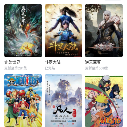
完美世界
斗罗大陆
逆天至尊
更新至第281集
已完结
更新至第538集