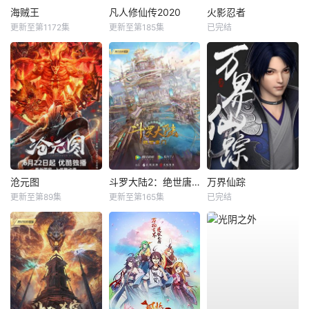
海贼王
凡人修仙传2020
火影忍者
更新至第1172集
更新至第185集
已完结
沧元图
斗罗大陆2：绝世唐门
万界仙踪
更新至第89集
更新至第165集
已完结