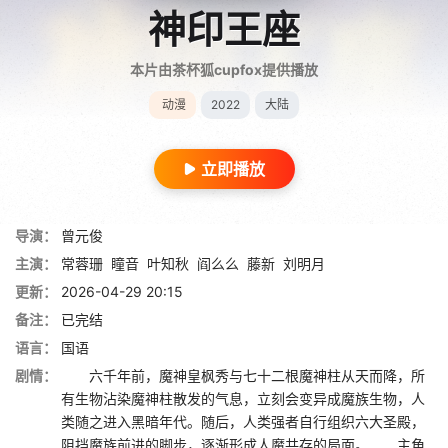
神印王座
本片由茶杯狐cupfox提供播放
动漫
2022
大陆
立即播放
导演：
曾元俊
主演：
常蓉珊
瞳音
叶知秋
阎么么
藤新
刘明月
更新：
2026-04-29 20:15
备注：
已完结
语言：
国语
剧情：
六千年前，魔神皇枫秀与七十二根魔神柱从天而降，所
有生物沾染魔神柱散发的气息，立刻会变异成魔族生物，人
类随之进入黑暗年代。随后，人类强者自行组织六大圣殿，
阻挡魔族前进的脚步，逐渐形成人魔共存的局面。 主角