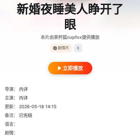
新婚夜睡美人睁开了
眼
本片由茶杯狐cupfox提供播放
剧情片
0
立即播放
导演：
内详
主演：
内详
更新：
2026-05-18 14:15
备注：
已完结
语言：
剧情：