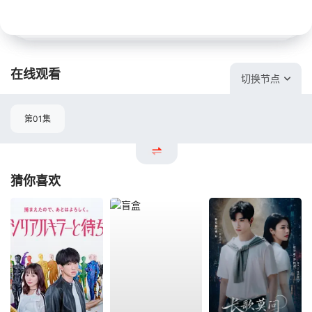
在线观看
切换节点
第01集
猜你喜欢