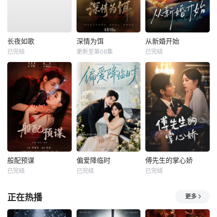
长夜如歌
深情为饵
从新婚开始
已完结
更新至第06集
已完结
般配预谋
偏爱降临时
傅先生的掌心娇
已完结
已完结
已完结
正在热播
更多