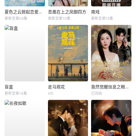
夏色之云掀起恋爱与风暴
吾凰在上之凤御四方
南戏
更新至第05集
更新至第10集
更新至第15集
盲盒
走马观花
竟然觉醒信息之眼，我转身进入反派大营
更新至第14集
HD
已完结