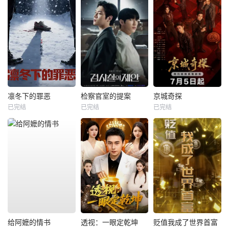
凛冬下的罪恶
检察官室的提案
京城奇探
已完结
已完结
已完结
给阿嬷的情书
透视：一眼定乾坤
贬值我成了世界首富