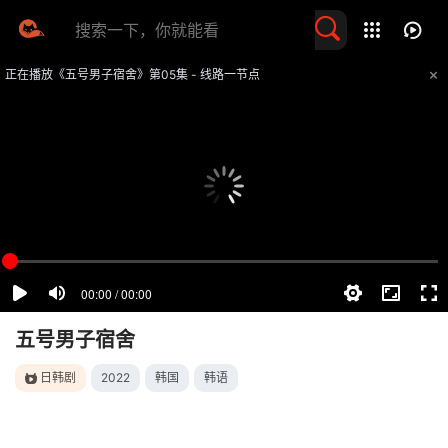
留言求片
正在播放《五号男子宿舍》第05集 - 线路一节点
提醒
不要轻易相信视频中的任何广告，谨防上当受骗
技巧
如遇视频无法播放或加载速度慢，可尝试切换播放线路
五号男子宿舍
日韩剧
2022
韩国
韩语