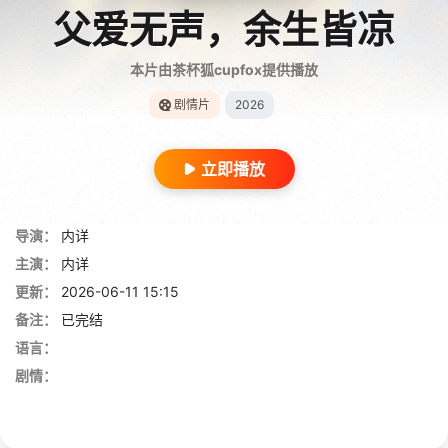
父爱无声，余生皆凉
本片由茶杯狐cupfox提供播放
剧情片
2026
立即播放
导演：
内详
主演：
内详
更新：
2026-06-11 15:15
备注：
已完结
语言：
剧情：