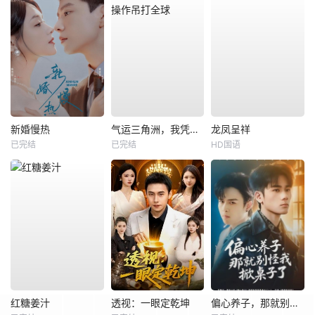
新婚慢热
气运三角洲，我凭操作吊打全球
龙凤呈祥
已完结
已完结
HD国语
红糖姜汁
透视：一眼定乾坤
偏心养子，那就别怪我掀桌子了