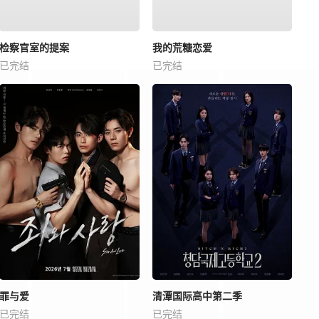
检察官室的提案
我的荒糖恋爱
已完结
已完结
罪与爱
清潭国际高中第二季
已完结
已完结