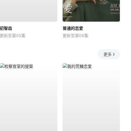
初智齿
普通的恋爱
更新至第05集
更新至第06集
更多