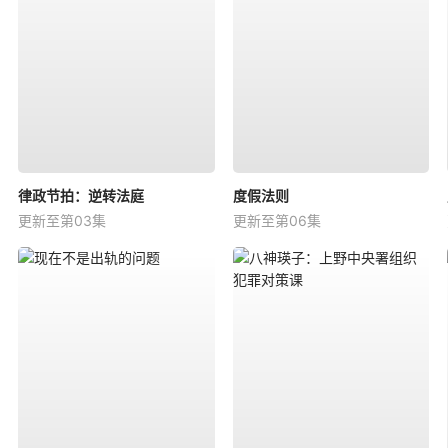
律政节拍：逆转法庭
度假法则
更新至第03集
更新至第06集