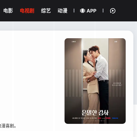
电影
电视剧
综艺
动漫
APP
浪漫喜剧。