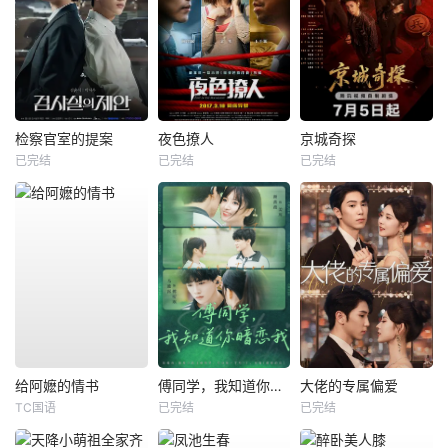
检察官室的提案
夜色撩人
京城奇探
已完结
已完结
已完结
给阿嬷的情书
傅同学，我知道你暗恋我
大佬的专属偏爱
TC国语
已完结
已完结