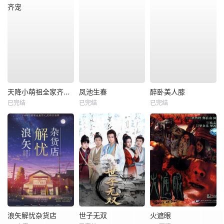
天降小萌祖全家齐齐宠
凤池生春
醉卧美人膝
已完结
已完结
已完结
浪矢解忧杂货店
世子无双
火遮眼