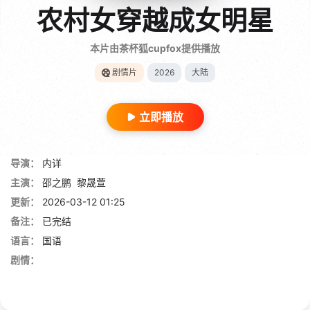
农村女穿越成女明星
本片由茶杯狐cupfox提供播放
剧情片
2026
大陆
立即播放
导演：
内详
主演：
邵之鹏
黎晟萱
更新：
2026-03-12 01:25
备注：
已完结
语言：
国语
剧情：