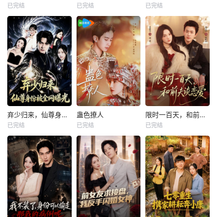
已完结
已完结
已完结
弃少归来，仙尊身份被全网曝光
蛊色撩人
限时一百天，和前夫谈恋爱
已完结
已完结
已完结