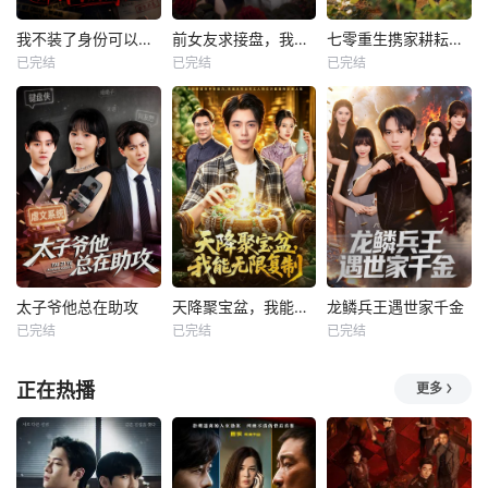
我不装了身份可以偷走那我的病例呢
前女友求接盘，我反手闪婚女神
七零重生携家耕耘奔小康
已完结
已完结
已完结
太子爷他总在助攻
天降聚宝盆，我能无限复制
龙鳞兵王遇世家千金
已完结
已完结
已完结
正在热播
更多