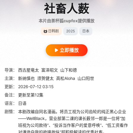
社畜人薮
本片由茶杯狐cupfox提供播放
日韩剧
2025
日本
立即播放
导演：
西古屋竜太
富泽昭文
山下和德
主演：
新纳慎也
须贺健太
高松Aloha
山口阳世
更新：
2026-07-12 03:15
备注：
更新至第12集
语言：
日语
剧情：
本剧改编自同名漫画。将员工视为公司齿轮的纯正黑心企业
——WellBlack，营业部第二课的课长薮邻一郎是一位将“加
班视为公司款待”、“投诉当作客户的爱意呼唤”、“低工资看作
对谦逊自我的欲擒故纵”超积极解读的优秀社畜。