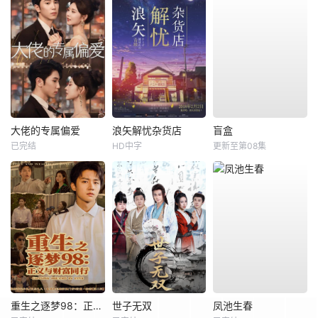
大佬的专属偏爱
浪矢解忧杂货店
盲盒
已完结
HD中字
更新至第08集
重生之逐梦98：正义与财富同行
世子无双
凤池生春