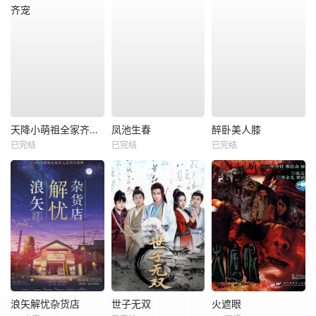
天降小萌祖全家齐齐宠
凤池生春
醉卧美人膝
已完结
已完结
已完结
浪矢解忧杂货店
世子无双
火遮眼