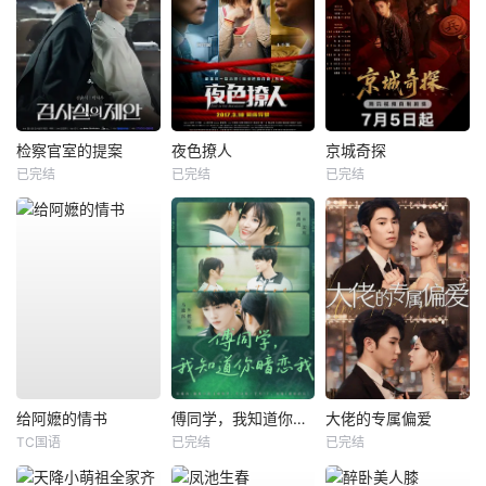
检察官室的提案
夜色撩人
京城奇探
已完结
已完结
已完结
给阿嬷的情书
傅同学，我知道你暗恋我
大佬的专属偏爱
TC国语
已完结
已完结