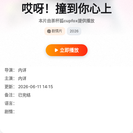
哎呀！撞到你心上
本片由茶杯狐cupfox提供播放
剧情片
2026
立即播放
导演：
内详
主演：
内详
更新：
2026-06-11 14:15
备注：
已完结
语言：
剧情：