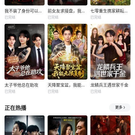
我不装了身份可以偷走那我的病例呢
前女友求接盘，我反手闪婚女神
七零重生携家耕耘奔小康
已完结
已完结
已完结
太子爷他总在助攻
天降聚宝盆，我能无限复制
龙鳞兵王遇世家千金
已完结
已完结
已完结
正在热播
更多