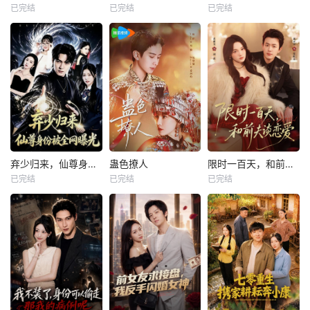
已完结
已完结
已完结
弃少归来，仙尊身份被全网曝光
蛊色撩人
限时一百天，和前夫谈恋爱
已完结
已完结
已完结