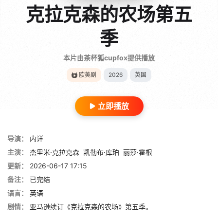
克拉克森的农场第五
季
本片由茶杯狐cupfox提供播放
欧美剧
2026
英国
立即播放
导演：
内详
主演：
杰里米·克拉克森
凯勒布·库珀
丽莎·霍根
更新：
2026-06-17 17:15
备注：
已完结
语言：
英语
剧情：
亚马逊续订《克拉克森的农场》第五季。